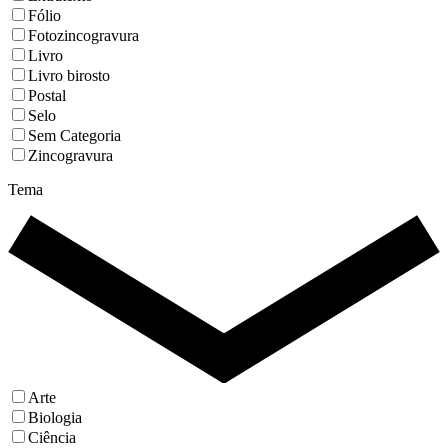
Fólio
Fotozincogravura
Livro
Livro birosto
Postal
Selo
Sem Categoria
Zincogravura
Tema
Arte
Biologia
Ciência