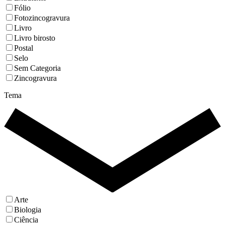
Fólio
Fotozincogravura
Livro
Livro birosto
Postal
Selo
Sem Categoria
Zincogravura
Tema
Arte
Biologia
Ciência