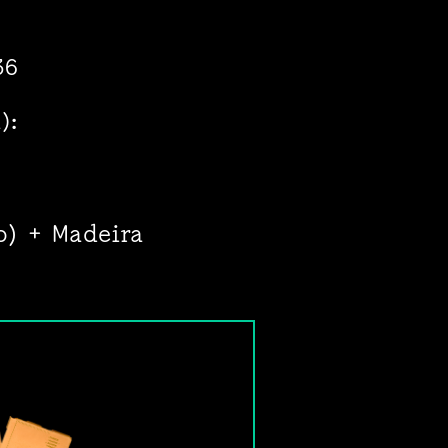
36
):
o) + Madeira