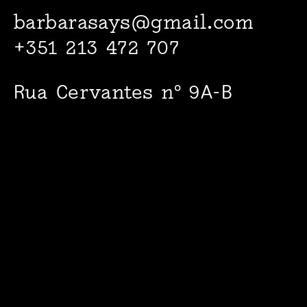
barbarasays@gmail.com
+351 213 472 707
Rua Cervantes nº 9A-B
1000-094 Lisboa
Facebook
Instagram
© 2022
Barbara says…
+
Maria Adelaide