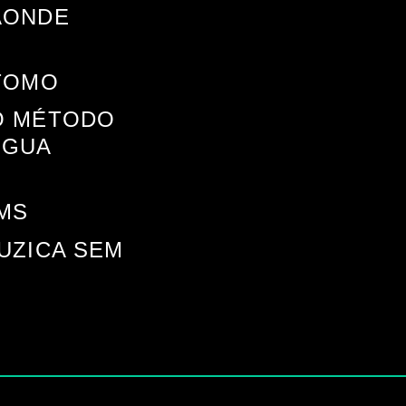
AONDE
 TOMO
O MÉTODO
NGUA
IMS
UZICA SEM