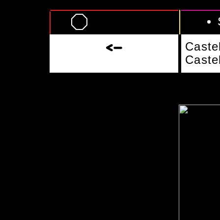
Caste
Castel