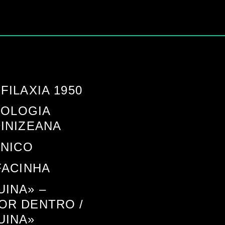
ILAXIA 1950
TOLOGIA
INIZEANA
CNICO
FACINHA
INA» –
OR DENTRO /
UINA»