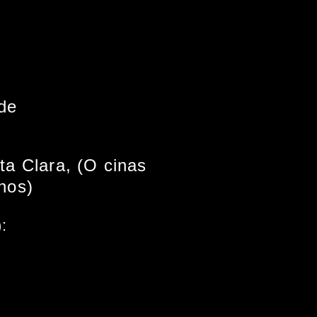
de
ta Clara, (O cinas
nos)
: