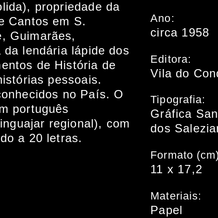
lida), propriedade da
Ano:
de Cantos em S.
circa 1958
, Guimarães,
 da lendária lápide dos
Editora:
entos de História de
Vila do Con
istórias pessoais.
conhecidos no País. O
Tipografia:
m português
Gráfica San
linguajar regional), com
dos Salezia
do a 20 letras.
Formato (cm)
11 x 17,2
Materiais:
Papel